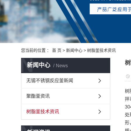
您当前的位置 ：
首 页
>
新闻中心
>
树脂釜技术资讯
N
树
新闻中心
News
无锡不锈钢反应釜新闻
树
聚酯釜资讯
拌
3
树脂釜技术资讯
处
形
核