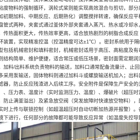
粘度物料的强制循环，涡轮式桨则能实现高效混合与剪切，部分
如初期加料、中期反应、后期熟化）调整搅拌转速，确保反应平
盘管式两种，夹套式通过釜体外部夹套通入蒸汽、热水或冷却水
，传热面积更大，传热效率更高，适合放热剧烈的树脂合成反应
环装置，实现精准控温（控温精度可达±1℃）。密封系统用于
型包括机械密封和填料密封，机械密封适用于高压、高粘度及有
则结构简单、维护便捷，适合常压或低压场景，密封面需定期润
。加料/出料系统负责物料的输送，加料口通常配备流量计、止
多采用泵输送，固体物料则通过加料斗或螺旋输送机加入；出料
滤器，防止反应残渣进入后续工序。安全附件是保障生产安全的
）、压力表、温度计（实时监测压力、温度）、爆破片（超压时
，防止满釜溢出）及紧急放空阀（突发故障时快速放空物料），
实时上传与联锁控制（如超温超压时自动切断加热源并报警）。
境下进行，任何部分的故障都可能导致反应异常（如温度失控导