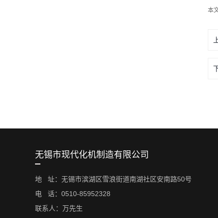
本
无锡市现代化机制造有限公司
地 址：无锡市滨湖区雪浪街道南湖社区安南路50号
电 话：0510-85952328
联系人：万先生