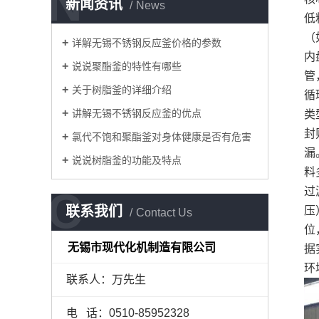
N
新闻资讯
News
低
（
详解无锡不锈钢反应釜价格的参数
内
说说聚酯釜的特性有哪些
管
关于树脂釜的详细介绍
循
讲解无锡不锈钢反应釜的优点
类
封
氯代不饱和聚酯釜对身体健康是否有危害
漏
说说树脂釜的功能及特点
料
C
过
联系我们
压
Contact Us
位
无锡市现代化机制造有限公司
据
环
联系人：万先生
电 话：0510-85952328