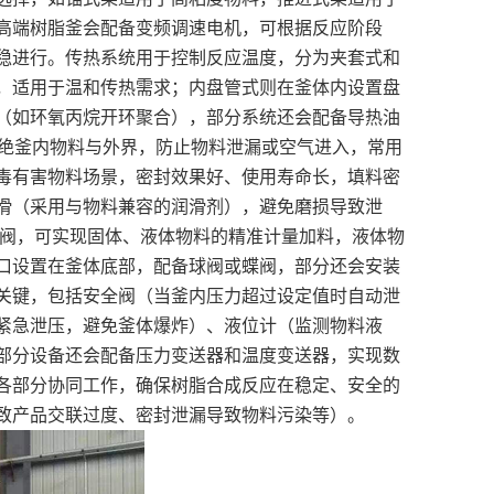
高端树脂釜会配备变频调速电机，可根据反应阶段
稳进行。传热系统用于控制反应温度，分为夹套式和
，适用于温和传热需求；内盘管式则在釜体内设置盘
（如环氧丙烷开环聚合），部分系统还会配备导热油
隔绝釜内物料与外界，防止物料泄漏或空气进入，常用
毒有害物料场景，密封效果好、使用寿命长，填料密
滑（采用与物料兼容的润滑剂），避免磨损导致泄
回阀，可实现固体、液体物料的精准计量加料，液体物
口设置在釜体底部，配备球阀或蝶阀，部分还会安装
关键，包括安全阀（当釜内压力超过设定值时自动泄
紧急泄压，避免釜体爆炸）、液位计（监测物料液
部分设备还会配备压力变送器和温度变送器，实现数
各部分协同工作，确保树脂合成反应在稳定、安全的
致产品交联过度、密封泄漏导致物料污染等）。