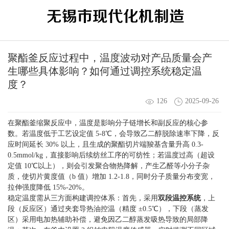
聚酯釜反应过程中，温度波动对产品质量会产
生哪些具体影响？如何通过调控系统稳定温
度？
126
2025-09-26
在聚酯釜缩聚反应中，温度是影响分子链增长和副反应的核心参
数。若温度低于工艺设定值 5-8℃，会导致乙二醇脱除速率下降，反
应时间延长 30% 以上，且生成的聚酯切片端羧基含量升高 0.3-
0.5mmol/kg，直接影响后续纺丝工序的可纺性；若温度过高（超设
定值 10℃以上），则会引发聚合物热降解，产生乙醛等小分子杂
质，使切片黄度值（b 值）增加 1.2-1.8，同时分子质量分布变宽，
拉伸强度降低 15%-20%。
稳定温度需从三方面构建调控体系：首先，采用
双段温控系统
，上
段（反应区）通过夹套导热油控温（精度 ±0.5℃），下段（蒸发
区）采用电加热辅助补偿，避免因乙二醇蒸发吸热导致的局部降