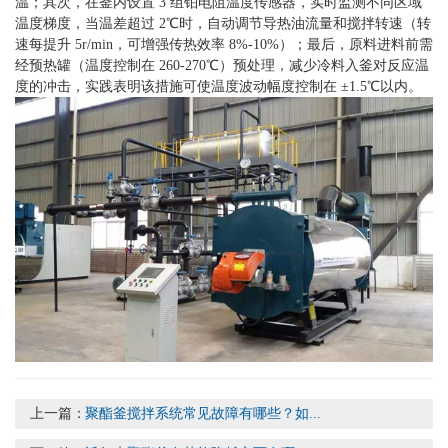
温；其次，在釜内设置 3 组铂电阻温度传感器，实时监测不同区域
温度梯度，当温差超过 2℃时，自动调节导热油流量和搅拌转速（转
速每提升 5r/min，可增强传热效率 8%-10%）；最后，原料进料前需
经预热罐（温度控制在 260-270℃）预处理，减少冷料入釜对反应温
度的冲击，实践表明该措施可使温度波动幅度控制在 ±1.5℃以内。
上一篇：
聚酯釜搅拌系统常见故障有哪些？如...